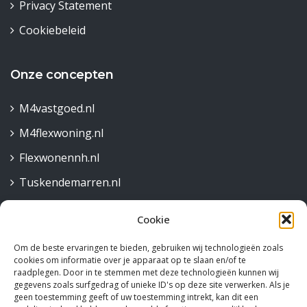
Privacy Statement
Cookiebeleid
Onze concepten
M4vastgoed.nl
M4flexwoning.nl
Flexwonennh.nl
Tuskendemarren.nl
Cookie
Contact
Om de beste ervaringen te bieden, gebruiken wij technologieën zoals
Robijnstraat 30,
cookies om informatie over je apparaat op te slaan en/of te
1812 RB Alkmaar
raadplegen. Door in te stemmen met deze technologieën kunnen wij
gegevens zoals surfgedrag of unieke ID's op deze site verwerken. Als je
072 515 58 44
geen toestemming geeft of uw toestemming intrekt, kan dit een