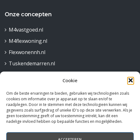
Onze concepten
M4vastgoed.nl
M4flexwoning.nl
Flexwonennh.nl
Tuskendemarren.nl
Cookie
Contact
Om de beste ervaringen te bieden, gebruiken wij technologieën zoals
Robijnstraat 30,
cookies om informatie over je apparaat op te slaan en/of te
1812 RB Alkmaar
raadplegen. Door in te stemmen met deze technologieën kunnen wij
gegevens zoals surfgedrag of unieke ID's op deze site verwerken. Als je
072 515 58 44
geen toestemming geeft of uw toestemming intrekt, kan dit een
nadelige invloed hebben op bepaalde functies en mogelijkheden.
info@rotteveelm4.nl
ACCEPTEREN