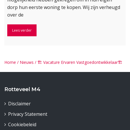
dorp hun eerste woning te kopen. Wij zijn verheugd
over de
Lees verder
Home
/
Nieuws
/
🏗️ Vacature Ervaren Vastgoedontwikkelaar🏗️
Rotteveel M4
Disclaimer
Privacy Statement
Cookiebeleid