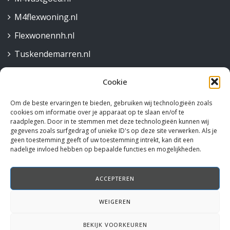
M4flexwoning.nl
Flexwonennh.nl
Tuskendemarren.nl
Cookie
Contact
Om de beste ervaringen te bieden, gebruiken wij technologieën zoals
Robijnstraat 30,
cookies om informatie over je apparaat op te slaan en/of te
1812 RB Alkmaar
raadplegen. Door in te stemmen met deze technologieën kunnen wij
gegevens zoals surfgedrag of unieke ID's op deze site verwerken. Als je
072 515 58 44
geen toestemming geeft of uw toestemming intrekt, kan dit een
nadelige invloed hebben op bepaalde functies en mogelijkheden.
info@rotteveelm4.nl
ACCEPTEREN
Volg ons
WEIGEREN
Instagram
Facebook
LinkedIn
BEKIJK VOORKEUREN