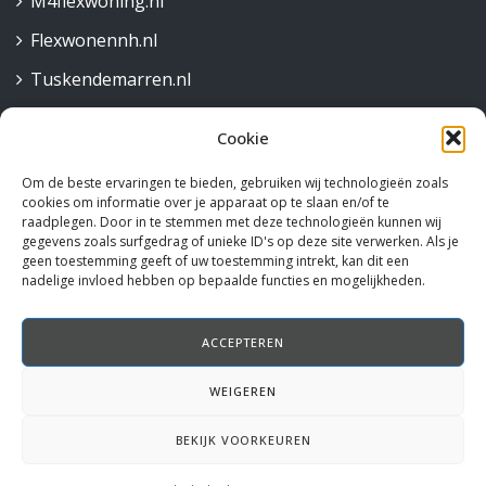
M4flexwoning.nl
Flexwonennh.nl
Tuskendemarren.nl
Cookie
Contact
Om de beste ervaringen te bieden, gebruiken wij technologieën zoals
Robijnstraat 30,
cookies om informatie over je apparaat op te slaan en/of te
1812 RB Alkmaar
raadplegen. Door in te stemmen met deze technologieën kunnen wij
gegevens zoals surfgedrag of unieke ID's op deze site verwerken. Als je
072 515 58 44
geen toestemming geeft of uw toestemming intrekt, kan dit een
nadelige invloed hebben op bepaalde functies en mogelijkheden.
info@rotteveelm4.nl
ACCEPTEREN
Volg ons
WEIGEREN
Instagram
Facebook
LinkedIn
BEKIJK VOORKEUREN