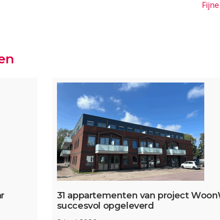
Fijn
ten
r
31 appartementen van project Woo
succesvol opgeleverd