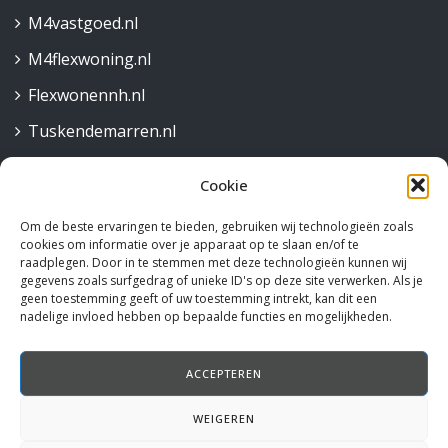
M4vastgoed.nl
M4flexwoning.nl
Flexwonennh.nl
Tuskendemarren.nl
Cookie
Contact
Om de beste ervaringen te bieden, gebruiken wij technologieën zoals
Robijnstraat 30,
cookies om informatie over je apparaat op te slaan en/of te
1812 RB Alkmaar
raadplegen. Door in te stemmen met deze technologieën kunnen wij
gegevens zoals surfgedrag of unieke ID's op deze site verwerken. Als je
072 515 58 44
geen toestemming geeft of uw toestemming intrekt, kan dit een
nadelige invloed hebben op bepaalde functies en mogelijkheden.
info@rotteveelm4.nl
ACCEPTEREN
Volg ons
WEIGEREN
Instagram
Facebook
LinkedIn