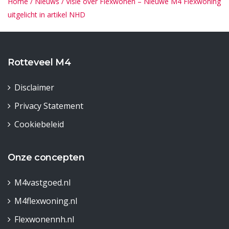
Home
/
Nieuws
/
Visie over Flexwonen – Nieuwe M4 Flexwoning
uitgelicht in artikel NHD
Rotteveel M4
Disclaimer
Privacy Statement
Cookiebeleid
Onze concepten
M4vastgoed.nl
M4flexwoning.nl
Flexwonennh.nl