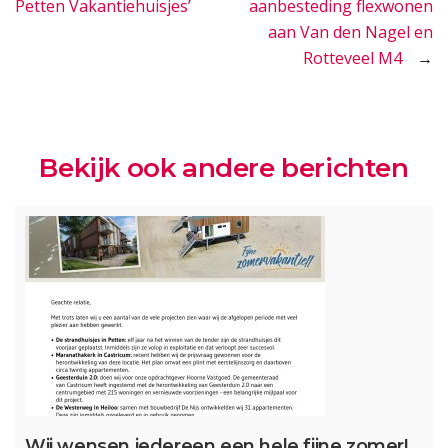
Petten Vakantiehuisjes’
aanbesteding flexwonen
navigatie
aan Van den Nagel en
Rotteveel M4
Bekijk ook andere berichten
Wij wensen iedereen een hele fijne zomer!