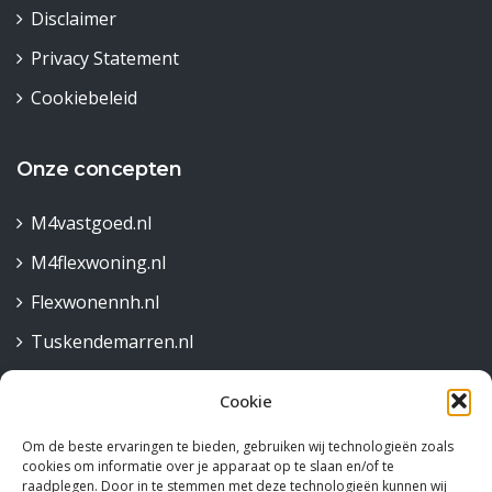
Disclaimer
Privacy Statement
Cookiebeleid
Onze concepten
M4vastgoed.nl
M4flexwoning.nl
Flexwonennh.nl
Tuskendemarren.nl
Cookie
Contact
Om de beste ervaringen te bieden, gebruiken wij technologieën zoals
Robijnstraat 30,
cookies om informatie over je apparaat op te slaan en/of te
1812 RB Alkmaar
raadplegen. Door in te stemmen met deze technologieën kunnen wij