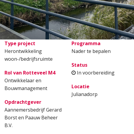
Type project
Programma
Herontwikkeling
Nader te bepalen
woon-/bedrijfsruimte
Status
Rol van Rotteveel M4
In voorbereiding
Ontwikkelaar en
Locatie
Bouwmanagement
Julianadorp
Opdrachtgever
Aannemersbedrijf Gerard
Borst en Paauw Beheer
B.V.