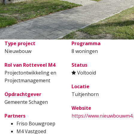
Type project
Programma
Nieuwbouw
8 woningen
Rol van Rotteveel M4
Status
Projectontwikkeling en
Voltooid
Projectmanagement
Locatie
Opdrachtgever
Tuitjenhorn
Gemeente Schagen
Website
Partners
https://www.nieuwbouwm4.n
Friso Bouwgroep
M4 Vastgoed