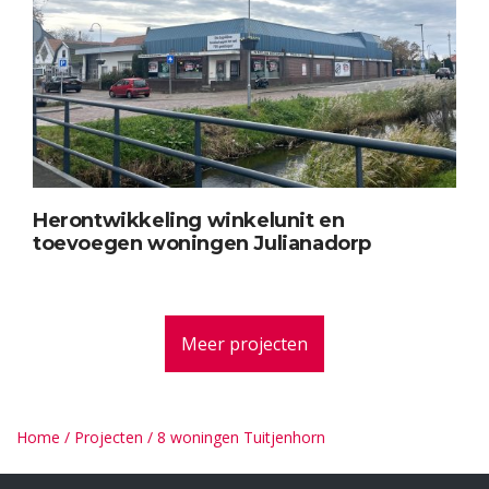
Herontwikkeling winkelunit en
toevoegen woningen Julianadorp
Meer projecten
Home
/
Projecten
/
8 woningen Tuitjenhorn