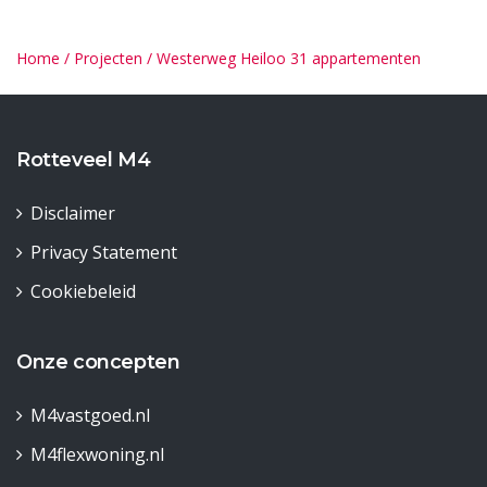
Home
/
Projecten
/
Westerweg Heiloo 31 appartementen
Rotteveel M4
Disclaimer
Privacy Statement
Cookiebeleid
Onze concepten
M4vastgoed.nl
M4flexwoning.nl