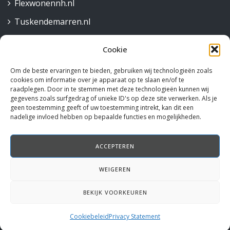
Flexwonennh.nl
Tuskendemarren.nl
Cookie
Contact
Om de beste ervaringen te bieden, gebruiken wij technologieën zoals
Robijnstraat 30,
cookies om informatie over je apparaat op te slaan en/of te
1812 RB Alkmaar
raadplegen. Door in te stemmen met deze technologieën kunnen wij
gegevens zoals surfgedrag of unieke ID's op deze site verwerken. Als je
072 515 58 44
geen toestemming geeft of uw toestemming intrekt, kan dit een
nadelige invloed hebben op bepaalde functies en mogelijkheden.
info@rotteveelm4.nl
ACCEPTEREN
Volg ons
WEIGEREN
Instagram
Facebook
LinkedIn
BEKIJK VOORKEUREN
Cookiebeleid
Privacy Statement
© Copyright 2026