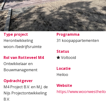
Type project
Programma
Herontwikkeling
31 koopappartementen
woon-/bedrijfsruimte
Status
Rol van Rotteveel M4
Voltooid
Ontwikkelaar en
Locatie
Bouwmanagement
Heiloo
Opdrachtgever
Website
M4 Project B.V. en M.J. de
https://www.woonwestheilo
Nijs Projectontwikkeling
B.V.