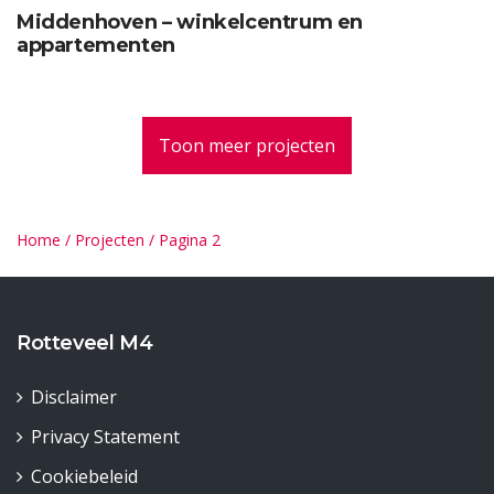
Middenhoven – winkelcentrum en
appartementen
Toon meer projecten
Home
/
Projecten
/
Pagina 2
Rotteveel M4
Disclaimer
Privacy Statement
Cookiebeleid